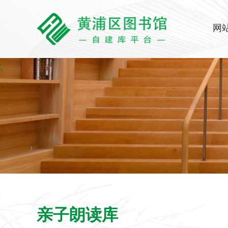
网
亲子朗读库