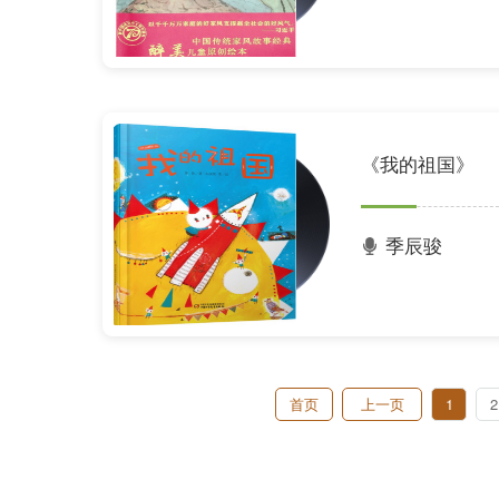
《我的祖国》
季辰骏
首页
上一页
1
2