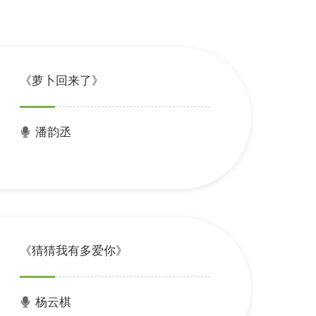
《萝卜回来了》
潘韵丞
《猜猜我有多爱你》
杨云棋