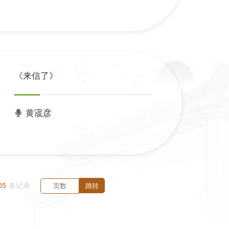
《来信了》
黄宬彦
05
条记录
跳转