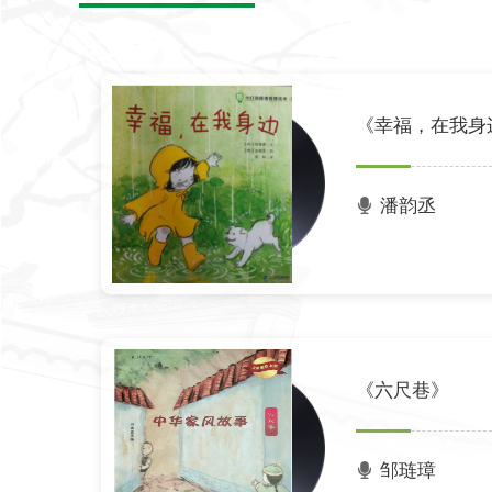
《幸福，在我身
潘韵丞
《六尺巷》
邹琏璋