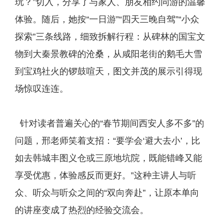
玩？”切入，分享了与家人、朋友相约同游的温馨
体验。随后，她按“一日游”“四天三晚自驾”“小众
探索”三条线路，细致拆解行程：从碑林的国宝文
物到大秦景教碑的沧桑，从咸阳老街的鹅毛大雪
到宝鸡社火的锣鼓喧天，图文并茂的展示引得现
场惊叹连连。
针对读者普遍关心的“春节期间西安人多不多”的
问题，邢老师笑着支招：“要学会‘避大去小’，比
如去韩城丰图义仓或三原地坑院，既能错峰又能
享受优惠，体验感反而更好。”这种主讲人与听
众、听众与听众之间的“双向奔赴”，让原本单向
的讲座变成了热烈的经验交流会。